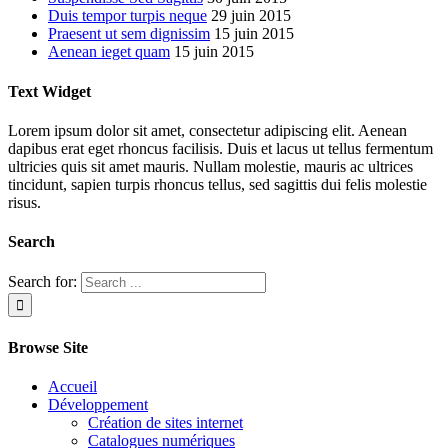
Duis tempor turpis neque
29 juin 2015
Praesent ut sem dignissim
15 juin 2015
Aenean ieget quam
15 juin 2015
Text Widget
Lorem ipsum dolor sit amet, consectetur adipiscing elit. Aenean
dapibus erat eget rhoncus facilisis. Duis et lacus ut tellus fermentum
ultricies quis sit amet mauris. Nullam molestie, mauris ac ultrices
tincidunt, sapien turpis rhoncus tellus, sed sagittis dui felis molestie
risus.
Search
Search for:
Browse Site
Accueil
Développement
Création de sites internet
Catalogues numériques