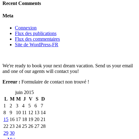
Recent Comments
Meta
Connexion
Flux des publications
Flux des commentaires
Site de WordPress-FR
We're ready to book your next dream vacation. Send us your email
and one of our agents will contact you!
Erreur :
Formulaire de contact non trouvé !
juin 2015
L
M
M
J
V
S
D
1
2
3
4
5
6
7
8
9
10
11
12
13
14
15
16
17
18
19
20
21
22
23
24
25
26
27
28
29
30