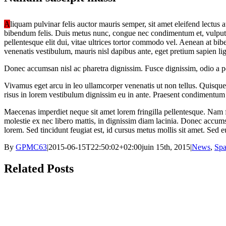
A
liquam pulvinar felis auctor mauris semper, sit amet eleifend lectus
bibendum felis. Duis metus nunc, congue nec condimentum et, vulputate
pellentesque elit dui, vitae ultrices tortor commodo vel. Aenean at b
venenatis vestibulum, mauris nisl dapibus ante, eget pretium sapien 
Donec accumsan nisl ac pharetra dignissim. Fusce dignissim, odio a pel
Vivamus eget arcu in leo ullamcorper venenatis ut non tellus. Quisque
risus in lorem vestibulum dignissim eu in ante. Praesent condimentum 
Maecenas imperdiet neque sit amet lorem fringilla pellentesque. Nam f
molestie ex nec libero mattis, in dignissim diam lacinia. Donec accumsa
lorem. Sed tincidunt feugiat est, id cursus metus mollis sit amet. Sed eu
By
GPMC63
|
2015-06-15T22:50:02+02:00
juin 15th, 2015
|
News
,
Sp
Related Posts