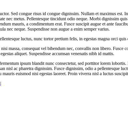
 auctor. Sed congue risus id congue dignissim. Nullam et maximus est. I
 nec metus. Pellentesque tincidunt odio neque. Morbi dignissim quis nis
ibendum mauris, a condimentum erat. Fusce suscipit augue et ante faucibu
ligula nec neque. Suspendisse non augue a enim semper varius.
lentesque luctus, nunc tortor pretium felis, in egestas magna orci quis 
 nisi massa, consequat vel bibendum nec, convallis non libero. Fusce con
egestas aliquet. Suspendisse accumsan venenatis nibh id mattis.
ermentum ipsum blandit nunc consectetur, sed porttitor lorem lobortis. 
n nisl ac pharetra dignissim. Fusce dignissim, odio a pellentesque luctu
 mauris euismod nisi egestas laoreet. Proin viverra nisl a luctus suscipit.
a
|