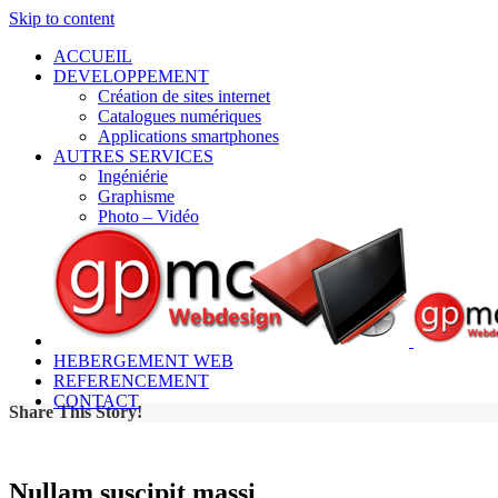
Skip to content
ACCUEIL
DEVELOPPEMENT
Création de sites internet
Catalogues numériques
Applications smartphones
AUTRES SERVICES
Ingéniérie
Graphisme
Photo – Vidéo
HEBERGEMENT WEB
REFERENCEMENT
CONTACT
Share This Story!
Nullam suscipit massi