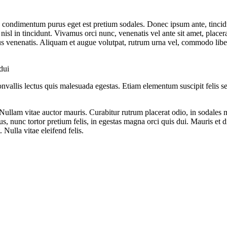
n condimentum purus eget est pretium sodales. Donec ipsum ante, tincidu
l in tincidunt. Vivamus orci nunc, venenatis vel ante sit amet, placera
s venenatis. Aliquam et augue volutpat, rutrum urna vel, commodo libero
dui
vallis lectus quis malesuada egestas. Etiam elementum suscipit felis se
Nullam vitae auctor mauris. Curabitur rutrum placerat odio, in sodales m
s, nunc tortor pretium felis, in egestas magna orci quis dui. Mauris et d
 Nulla vitae eleifend felis.