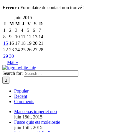
Erreur :
Formulaire de contact non trouvé !
juin 2015
L
M
M
J
V
S
D
1
2
3
4
5
6
7
8
9
10
11
12
13
14
15
16
17
18
19
20
21
22
23
24
25
26
27
28
29
30
Mai »
Search for:
Popular
Recent
Comments
Maecenas imperiet neq
juin 15th, 2015
Fusce quis ets moleiostie
juin 15th, 2015